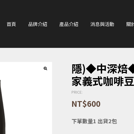
首頁
品牌介紹
產品介紹
消息與活動
關
隱)◆中深焙◆ 
家義式咖啡豆 
PRICE:
NT$
600
下單數量1 出貨2包