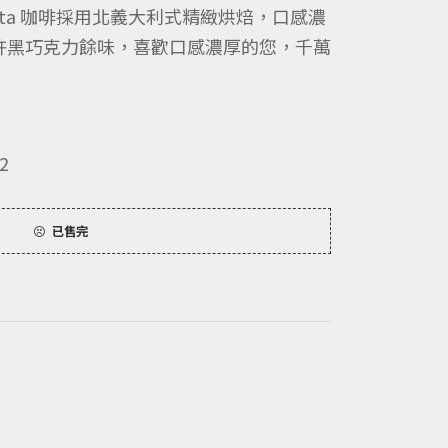
obusta 咖啡採用北義大利式精緻烘焙，口感濃
許黑巧克力餘味，喜歡口感濃厚的您，千萬
2
已售完