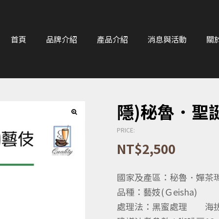
首頁
品牌介紹
產品介紹
消息與活動
關
隱)秘魯．聖
PRICE:
NT$
2,500
國家及產區：秘魯．嬋茶
品種：藝妓(Ｇeisha)
處理法：黑蜜處理 海拔：