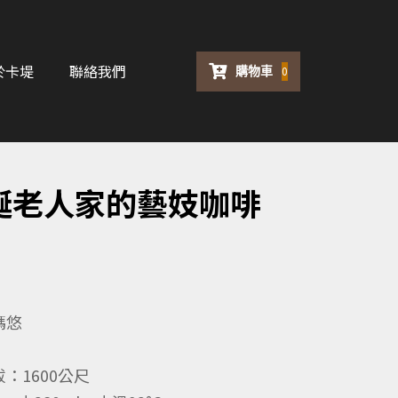
於卡堤
聯絡我們
購物車
0
誕老人家的藝妓咖啡
瑪悠
1600公尺