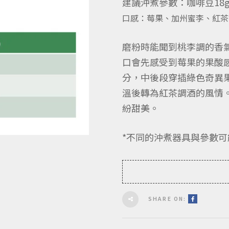
建議沖煮參數：咖啡豆18g、
口感：莓果、加州蜜李、紅茶
磨粉時能聞到桃李調的香
口會先感受到莓果的果酸
分，中後段穿插綠色奇異
溫後轉為紅茶調酒的風情
紛甜美。
*不同的沖煮器具與參數可
SHARE ON: