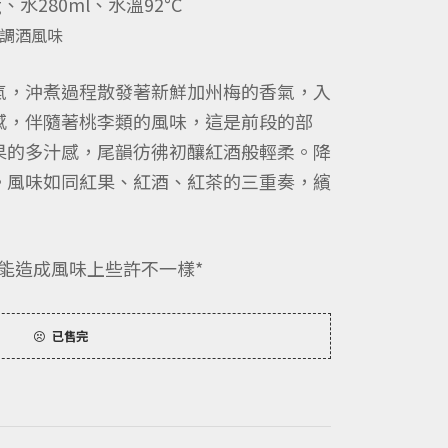
水280ml、水溫92°C
調酒風味
氣，沖煮過程散發著新鮮加州梅的香氣，
入
感，伴隨著桃李類的風味，
這是前段的部
果的多汁感，
尾韻彷彿初釀紅酒般輕柔。降
。
風味如同紅果、紅酒、紅茶的三重奏，繽
能造成風味上些許不一樣*
已售完