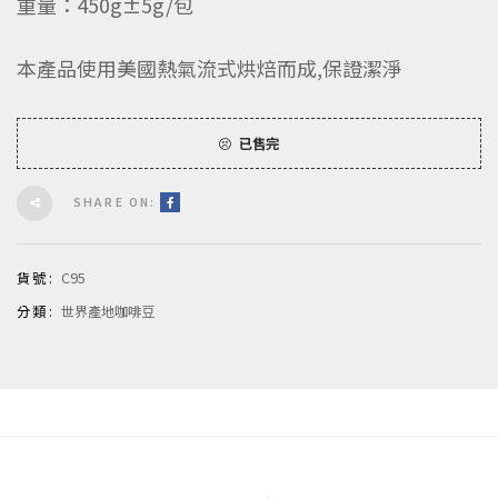
重量：450g±5g/包
本產品使用美國熱氣流式烘焙而成,保證潔淨
已售完
SHARE ON:
貨號:
C95
分類:
世界產地咖啡豆