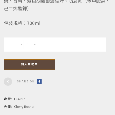
漿、香料、紫色胡蘿蔔濃縮汁、防腐劑（苯甲酸鈉、
己二烯酸鉀）
包裝規格：700ml
數量
加入購物車
SHARE ON:
貨號:
LC4097
分類:
Cherry Rocher