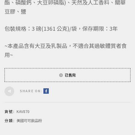
酯、磷酸鈣、大豆卵磷脂)、天然及人工香料、關華
豆膠、鹽
包裝規格：3 磅(1361 公克)/袋，保存期限：3年
~本產品含有大豆及乳製品，不適合其過敏體質者食
用~
已售完
SHARE ON:
貨號:
KAV870
分類:
美國可可飲品粉