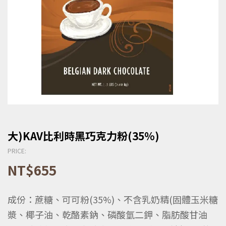
大)KAV比利時黑巧克力粉(35%)
PRICE:
NT$
655
成份：蔗糖、可可粉(35%)、不含乳奶精(固體玉米糖
漿、椰子油、乾酪素鈉、磷酸氫二鉀、脂肪酸甘油