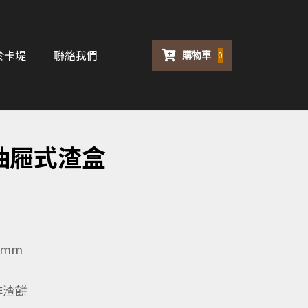
於卡堤
聯絡我們
購物車
0
鋼抽屜式渣盒
8 mm
啡渣餅