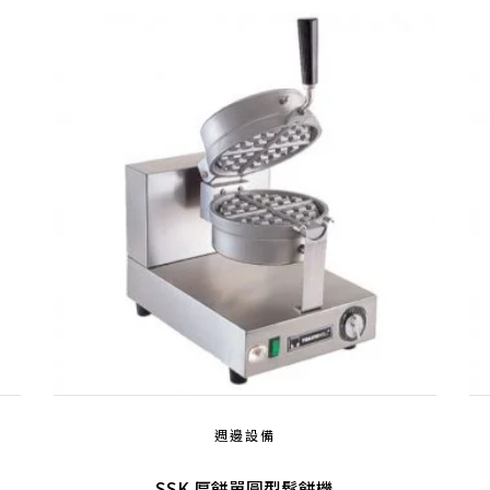
週邊設備
SSK 厚餅單圓型鬆餅機