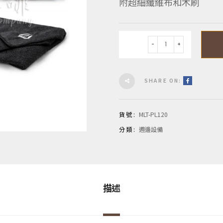
附超細纖維布和木刷
數量
SHARE ON:
貨號:
MLT-PL120
分類:
週邊設備
描述