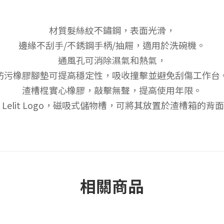
材質髮絲紋不鏽鋼，表面光滑，
邊緣不刮手/不銹鋼手柄/抽屜，適用於洗碗機。
通風孔可消除濕氣和熱氣，
防污橡膠腳墊可提高穩定性，吸收撞擊並避免刮傷工作台
渣槽棍實心橡膠，敲擊無聲，提高使用年限。
 Lelit Logo，磁吸式儲物槽，可將其放置於渣槽箱的背
相關商品