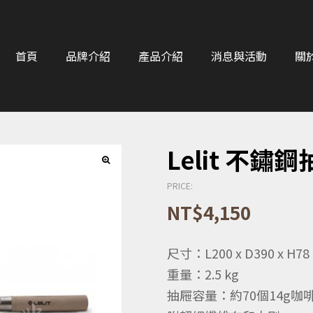
首頁
品牌介紹
產品介紹
消息與活動
關
Lelit 不鏽
PRICE:
NT$
4,150
尺寸：L200 x D390 x H7
重量：2.5 kg
抽屜容量：約70個14g咖