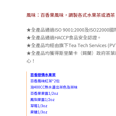
風味：百香果風味，調製各式水果茶或酒茶
★全產品通過ISO 9001:2000及ISO2
★全產品通過HACCP食品安全認證。
★全產品均經由旗下Tea Tech Servic
★全產品均獲得斯里蘭卡（錫蘭）政府茶葉局認
心！
百香戀情水果茶
百香風味紅茶*2包
泡400CC熱水盪出茶色及茶味
百香果果露1/2oz
鳳梨果露1/2oz
草莓1/3oz
果糖1/3oz