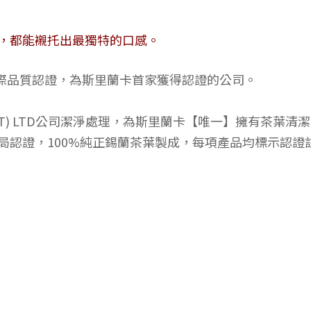
，都能襯托出最獨特的口感。
2000國際品質認證，為斯里蘭卡首家獲得認證的公司。
es (PVT) LTD公司潔淨處理，為斯里蘭卡【唯一】擁有茶
證，100%純正錫蘭茶葉製成，每項產品均標示認證註冊號碼