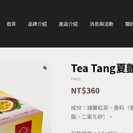
首頁
品牌介紹
產品介紹
消息與活動
關
Tea Tan
PRICE:
NT$
360
成份：鍚蘭紅茶、香料（
脂、二氧化矽）。