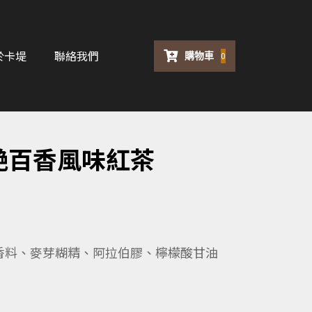
於卡堤
聯絡我們
購物車
0
g夏艷百香風味紅茶
香料、麥芽糊精、阿拉伯膠、檸檬酸甘油