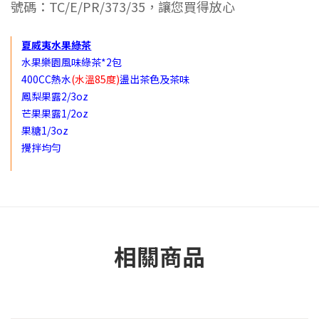
號碼：TC/E/PR/373/35，讓您買得放心
夏威夷水果綠茶
水果樂園風味綠茶*2包
400CC熱水
(
水溫85度)
盪出茶色及茶味
鳳梨果露2/3oz
芒果果露1/2oz
果糖1/3oz
攪拌均勻
相關商品