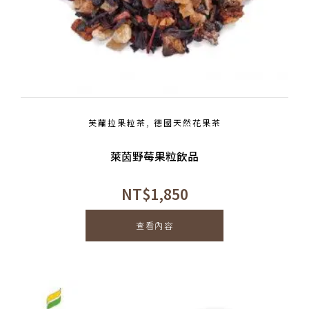
芙蘿拉果粒茶
,
德國天然花果茶
萊茵野莓果粒飲品
NT$
1,850
查看內容