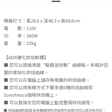
機器尺寸：寬28.6 x 深48.3 x 高68.6cm
電 壓：110V
功 率：360W
重 量：25kg
【ADR優化烘焙軟體】
■ 您可以透過滑鼠“點選並拖動”曲線點·來般計您
要的客制化烘焙曲線。
■ 您可以在電腦上儲存無限量的烘焙曲線。
■ 您可以用無線方式下載多達6種烘焙曲線到
Sonofresco咖啡烘焙機上。
■ 可以直接在您的電腦上監控整個烘焙過程。
■ 烘焙曲線和軌跡及有關咖啡和烘焙條件紀錄均可以保存和列印，